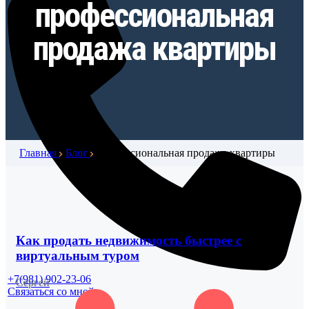
профессиональная
продажа квартиры
Главная
Блог
профессиональная продажа квартиры
Как продать недвижимость быстрее с
виртуальным туром
+7(981) 902-23-06
Сергей
Связаться со мной